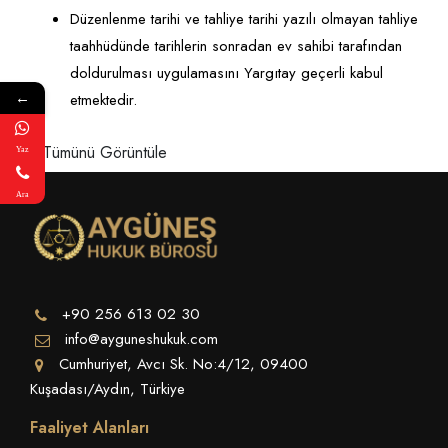
Düzenlenme tarihi ve tahliye tarihi yazılı olmayan tahliye
taahhüdünde tarihlerin sonradan ev sahibi tarafından
doldurulması uygulamasını Yargıtay geçerli kabul
etmektedir.
←
Tümünü Görüntüle
Yaz
Ara
+90 256 613 02 30
info@ayguneshukuk.com
Cumhuriyet, Avcı Sk. No:4/12, 09400
Kuşadası/Aydın, Türkiye
Faaliyet Alanları