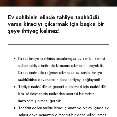
Neden Aygüneş Hukuk?
İcra - İflas Hukuku
Yargıtay Kararları
Video Galerisi
Ekibimize Katılmak İster Misiniz?
Gayrimenkul Hukuku
Resmi Gazete'de Bugün
Ev sahibinin elinde tahliye taahhüdü
varsa kiracıyı çıkarmak için başka bir
Online Hukuki Danışmanlık
Miras Hukuku
TÜMÜNÜ GÖRÜNTÜLE
şeye ihtiyaç kalmaz!
Ödeme Seçeneklerimiz
İdare Hukuku
Sigorta Hukuku
Kiracı tahliye taahhüdü imzalamışsa ev sahibi taahhüt
Ticari İşletme Ve Şirketler Hukuku
edilen tahliye tarihinde kiracının çıkmasını isteyebilir.
Kiracı taahhüde rağmen çıkmazsa ev sahibi tahliye
TÜMÜNÜ GÖRÜNTÜLE
taahhüdüne dayanarak hızlıca tahliyeyi sağlayabilir.
Tahliye taahhüdünün geçerli olabilmesi için taahhüdün
kira sözleşmesinin tarihinden sonraki bir tarihte
imzalanmış olması gerekir.
Taahhüt edilen tarihte kiracı çıkmaz ve bir ay içinde ev
sahibi dava açmazsa o taahhüt bir daha kullanılamaz.