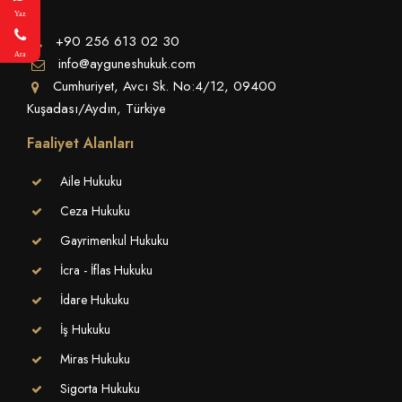
Yaz
+90 256 613 02 30
Ara
info@ayguneshukuk.com
Cumhuriyet, Avcı Sk. No:4/12, 09400
Kuşadası/Aydın, Türkiye
Faaliyet Alanları
Aile Hukuku
Ceza Hukuku
Gayrimenkul Hukuku
İcra - İflas Hukuku
İdare Hukuku
İş Hukuku
Miras Hukuku
Sigorta Hukuku