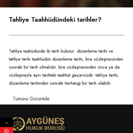
Neden Aygüneş Hukuk?
İcra - İflas Hukuku
Yargıtay Kararları
Video Galerisi
Ekibimize Katılmak İster Misiniz?
Gayrimenkul Hukuku
Resmi Gazete'de Bugün
Tahliye Taahhüdündeki tarihler?
Online Hukuki Danışmanlık
Miras Hukuku
TÜMÜNÜ GÖRÜNTÜLE
Ödeme Seçeneklerimiz
İdare Hukuku
Tahliye taahüdünde iki tarih bulunur: düzenleme tarihi ve
tahliye tarihi taahhüdün düzenleme tarihi, kira sözleşmesinden
Sigorta Hukuku
sonraki bir tarih olmalıdır. kira sözleşmesinden önce ya da
Ticari İşletme Ve Şirketler Hukuku
sözleşmeyle aynı tarihteki taahhüt geçersizdir. tahlıye tarihi,
düzenleme tarihinden sonraki herhangi bir tarih olabilir.
TÜMÜNÜ GÖRÜNTÜLE
Tümünü Görüntüle
←